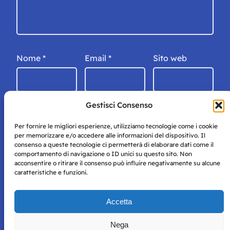
Nome
*
Email
*
Sito web
Gestisci Consenso
Per fornire le migliori esperienze, utilizziamo tecnologie come i cookie
per memorizzare e/o accedere alle informazioni del dispositivo. Il
consenso a queste tecnologie ci permetterà di elaborare dati come il
comportamento di navigazione o ID unici su questo sito. Non
acconsentire o ritirare il consenso può influire negativamente su alcune
caratteristiche e funzioni.
Storie di Napoli è una testata registrata presso il tribunale di
Accetta
Napoli con autorizzazione numero 38 del 25/9/2019.
Tutte le immagini e i contenuti su questo sito sono forniti
Nega
per mero scopo didattico e informativo.
Privacy