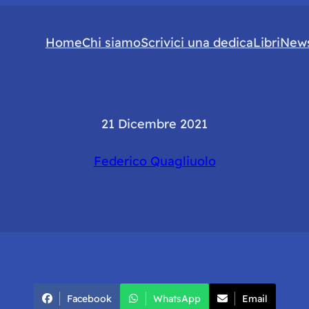
Home
Chi siamo
Scrivici una dedica
Libri
News
21 Dicembre 2021
Federico Quagliuolo
Facebook
WhatsApp
Email