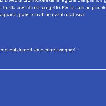
e sito web di promozione della regione Campania. È 
he tu alla crescita del progetto. Per te, con un picc
gazine gratis e inviti ad eventi esclusivi!
ampi obbligatori sono contrassegnati
*