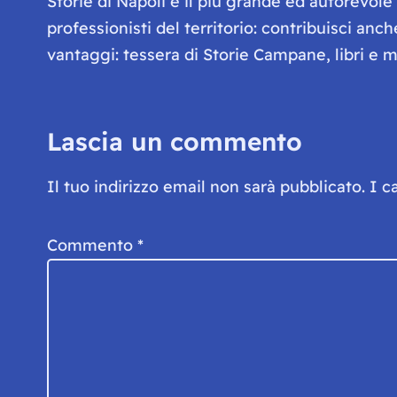
Storie di Napoli è il più grande ed autorevol
professionisti del territorio: contribuisci anc
vantaggi: tessera di Storie Campane, libri e ma
Lascia un commento
Il tuo indirizzo email non sarà pubblicato.
I c
Commento
*