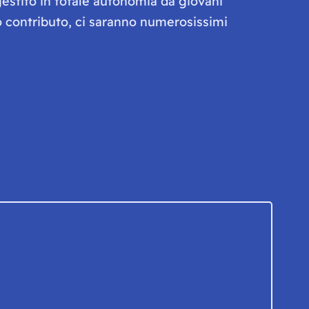
gestito in totale autonomia da giovani
olo contributo, ci saranno numerosissimi