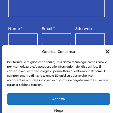
Nome
*
Email
*
Sito web
Gestisci Consenso
Per fornire le migliori esperienze, utilizziamo tecnologie come i cookie
per memorizzare e/o accedere alle informazioni del dispositivo. Il
consenso a queste tecnologie ci permetterà di elaborare dati come il
comportamento di navigazione o ID unici su questo sito. Non
acconsentire o ritirare il consenso può influire negativamente su alcune
caratteristiche e funzioni.
Storie di Napoli è una testata registrata presso il tribunale di
Accetta
Napoli con autorizzazione numero 38 del 25/9/2019.
Tutte le immagini e i contenuti su questo sito sono forniti
Nega
per mero scopo didattico e informativo.
Privacy