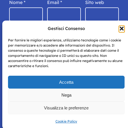
Nome
*
Email
*
Sito web
Gestisci Consenso
Per fornire le migliori esperienze, utilizziamo tecnologie come i cookie
per memorizzare e/o accedere alle informazioni del dispositivo. Il
consenso a queste tecnologie ci permetterà di elaborare dati come il
comportamento di navigazione o ID unici su questo sito. Non
acconsentire o ritirare il consenso può influire negativamente su alcune
caratteristiche e funzioni.
Storie di Napoli è una testata registrata presso il tribunale di
Accetta
Napoli con autorizzazione numero 38 del 25/9/2019.
Tutte le immagini e i contenuti su questo sito sono forniti
Nega
per mero scopo didattico e informativo.
Privacy
Tutti i diritti riservati, ogni tentativo di copia sarà
Policy
Visualizza le preferenze
perseguito secondo i termini di legge. Si nega l’utilizzo delle
informazioni in questo sito web per addestramento AI e
qualsiasi altro tipo di prodotto informatico.
Cookie Policy