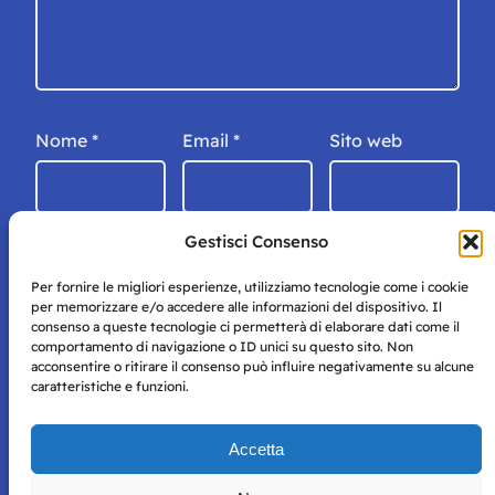
Nome
*
Email
*
Sito web
Gestisci Consenso
Per fornire le migliori esperienze, utilizziamo tecnologie come i cookie
per memorizzare e/o accedere alle informazioni del dispositivo. Il
consenso a queste tecnologie ci permetterà di elaborare dati come il
comportamento di navigazione o ID unici su questo sito. Non
acconsentire o ritirare il consenso può influire negativamente su alcune
caratteristiche e funzioni.
Storie di Napoli è una testata registrata presso il tribunale di
Accetta
Napoli con autorizzazione numero 38 del 25/9/2019.
Tutte le immagini e i contenuti su questo sito sono forniti