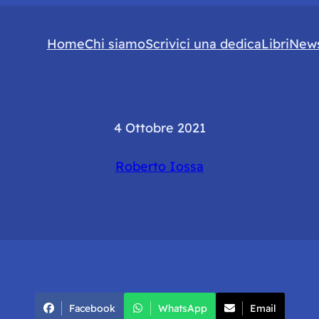
Home
Chi siamo
Scrivici una dedica
Libri
News
4 Ottobre 2021
Roberto Iossa
Facebook
WhatsApp
Email