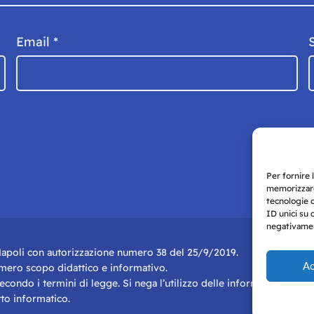
Email
*
Per fornire 
memorizzare
tecnologie 
ID unici su 
negativament
i Napoli con autorizzazione numero 38 del 25/9/2019.
Ac
r mero scopo didattico e informativo.
 secondo i termini di legge. Si nega l’utilizzo delle informazioni in q
to informatico.