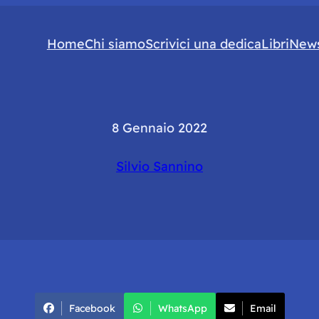
Home
Chi siamo
Scrivici una dedica
Libri
News
8 Gennaio 2022
Silvio Sannino
Facebook
WhatsApp
Email