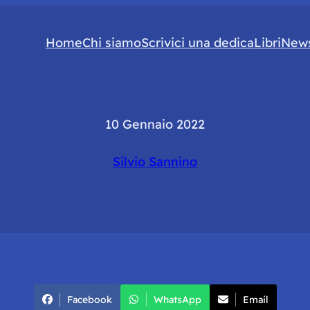
Home
Chi siamo
Scrivici una dedica
Libri
News
10 Gennaio 2022
Silvio Sannino
Facebook
WhatsApp
Email