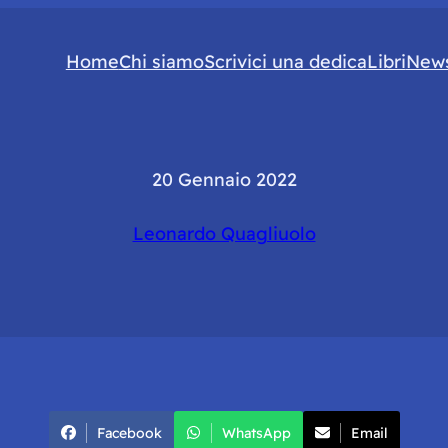
Home
Chi siamo
Scrivici una dedica
Libri
News
20 Gennaio 2022
Leonardo Quagliuolo
Facebook
WhatsApp
Email