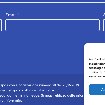
Email
*
Per fornire 
memorizzare
tecnologie 
ID unici su 
negativament
i Napoli con autorizzazione numero 38 del 25/9/2019.
Ac
r mero scopo didattico e informativo.
 secondo i termini di legge. Si nega l’utilizzo delle informazioni in q
to informatico.