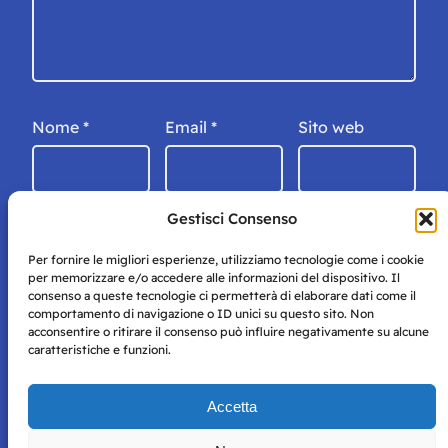
Nome
*
Email
*
Sito web
Gestisci Consenso
Per fornire le migliori esperienze, utilizziamo tecnologie come i cookie
per memorizzare e/o accedere alle informazioni del dispositivo. Il
consenso a queste tecnologie ci permetterà di elaborare dati come il
comportamento di navigazione o ID unici su questo sito. Non
acconsentire o ritirare il consenso può influire negativamente su alcune
caratteristiche e funzioni.
Storie di Napoli è una testata registrata presso il tribunale di
Accetta
Napoli con autorizzazione numero 38 del 25/9/2019.
Tutte le immagini e i contenuti su questo sito sono forniti