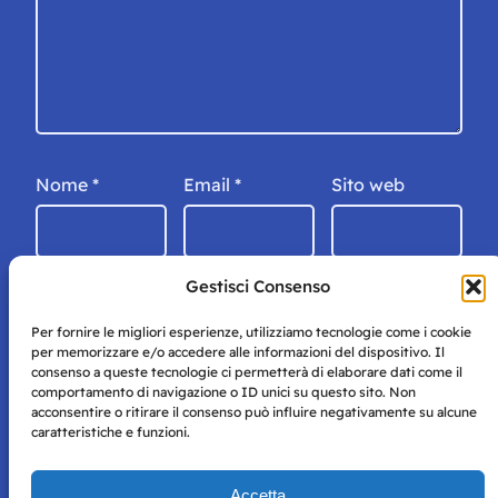
Nome
*
Email
*
Sito web
Gestisci Consenso
Per fornire le migliori esperienze, utilizziamo tecnologie come i cookie
per memorizzare e/o accedere alle informazioni del dispositivo. Il
consenso a queste tecnologie ci permetterà di elaborare dati come il
comportamento di navigazione o ID unici su questo sito. Non
acconsentire o ritirare il consenso può influire negativamente su alcune
caratteristiche e funzioni.
Storie di Napoli è una testata registrata presso il tribunale di
Accetta