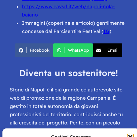
https://www.eavsrl.it/web/napoli-nola-
baiano
Immagini (copertina e articolo) gentilmente
concesse dal Farcisentire Festival (
IG
)
Facebook
WhatsApp
Email
Diventa un sostenitore!
Storie di Napoli è il più grande ed autorevole sito
web di promozione della regione Campania. È
gestito in totale autonomia da giovani
professionisti del territorio: contribuisci anche tu
alla crescita del progetto. Per te, con un piccolo
contributo, ci saranno numerosissimi vantaggi:
Gestisci Consenso