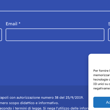
Email
*
Per fornire 
memorizzare
tecnologie 
ID unici su 
negativament
i Napoli con autorizzazione numero 38 del 25/9/2019.
Ac
r mero scopo didattico e informativo.
 secondo i termini di legge. Si nega l’utilizzo delle informazioni in q