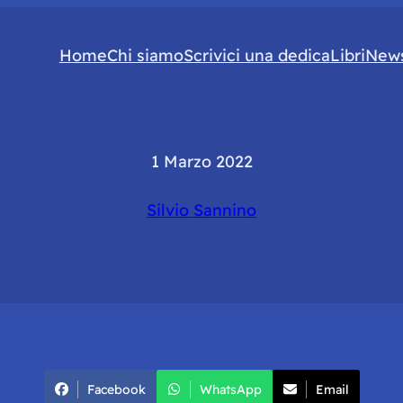
Home
Chi siamo
Scrivici una dedica
Libri
News
1 Marzo 2022
Silvio Sannino
Facebook
WhatsApp
Email