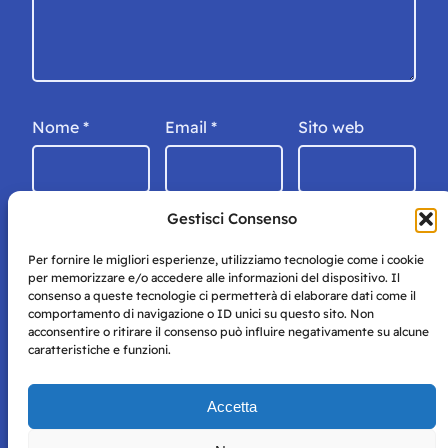
Nome
*
Email
*
Sito web
Gestisci Consenso
Per fornire le migliori esperienze, utilizziamo tecnologie come i cookie
per memorizzare e/o accedere alle informazioni del dispositivo. Il
consenso a queste tecnologie ci permetterà di elaborare dati come il
comportamento di navigazione o ID unici su questo sito. Non
acconsentire o ritirare il consenso può influire negativamente su alcune
caratteristiche e funzioni.
Storie di Napoli è una testata registrata presso il tribunale di
Accetta
Napoli con autorizzazione numero 38 del 25/9/2019.
Tutte le immagini e i contenuti su questo sito sono forniti