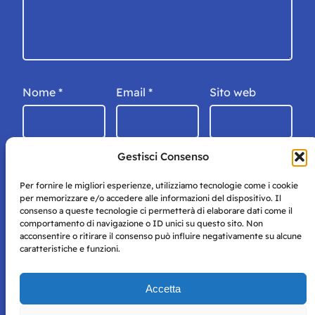
Nome
*
Email
*
Sito web
Gestisci Consenso
Per fornire le migliori esperienze, utilizziamo tecnologie come i cookie
per memorizzare e/o accedere alle informazioni del dispositivo. Il
consenso a queste tecnologie ci permetterà di elaborare dati come il
comportamento di navigazione o ID unici su questo sito. Non
acconsentire o ritirare il consenso può influire negativamente su alcune
caratteristiche e funzioni.
Storie di Napoli è una testata registrata presso il tribunale di
Accetta
Napoli con autorizzazione numero 38 del 25/9/2019.
Tutte le immagini e i contenuti su questo sito sono forniti