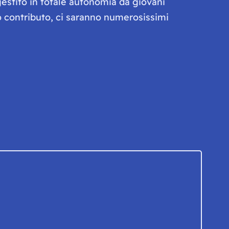
gestito in totale autonomia da giovani
olo contributo, ci saranno numerosissimi