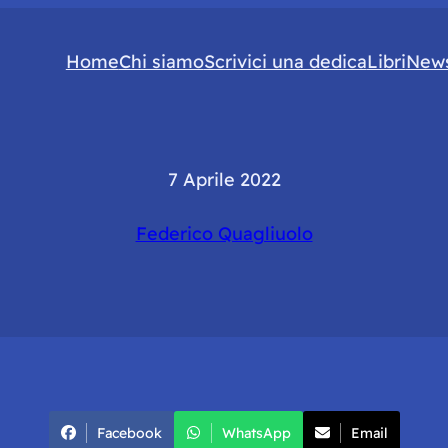
Home
Chi siamo
Scrivici una dedica
Libri
News
7 Aprile 2022
Federico Quagliuolo
Facebook
WhatsApp
Email