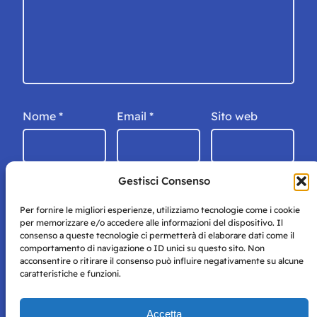
Nome
*
Email
*
Sito web
Gestisci Consenso
Per fornire le migliori esperienze, utilizziamo tecnologie come i cookie
per memorizzare e/o accedere alle informazioni del dispositivo. Il
consenso a queste tecnologie ci permetterà di elaborare dati come il
comportamento di navigazione o ID unici su questo sito. Non
acconsentire o ritirare il consenso può influire negativamente su alcune
caratteristiche e funzioni.
Storie di Napoli è una testata registrata presso il tribunale di
Accetta