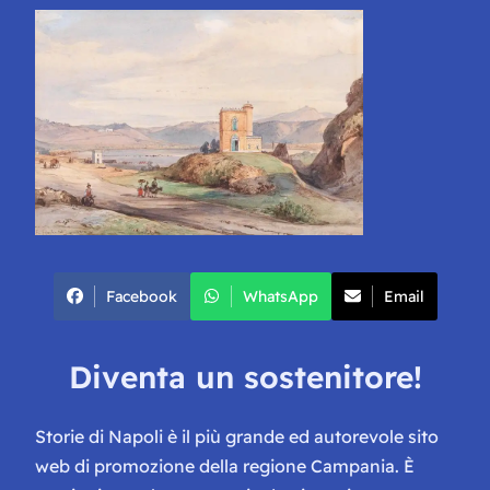
Facebook
WhatsApp
Email
Diventa un sostenitore!
Storie di Napoli è il più grande ed autorevole sito
web di promozione della regione Campania. È