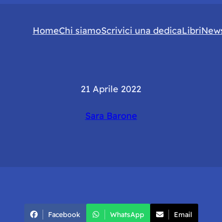
Home
Chi siamo
Scrivici una dedica
Libri
News
21 Aprile 2022
Sara Barone
Facebook
WhatsApp
Email