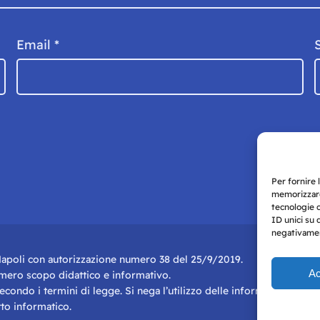
Email
*
Per fornire 
memorizzare
tecnologie 
ID unici su 
negativament
i Napoli con autorizzazione numero 38 del 25/9/2019.
Ac
r mero scopo didattico e informativo.
 secondo i termini di legge. Si nega l’utilizzo delle informazioni in q
to informatico.