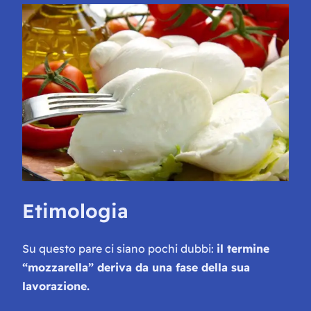
Etimologia
Su questo pare ci siano pochi dubbi:
il termine
“mozzarella” deriva da una fase della sua
lavorazione.