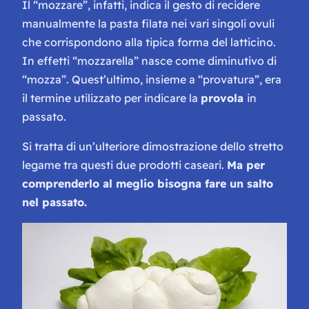
Il “mozzare”, infatti, indica il gesto di recidere
manualmente la pasta filata nei vari singoli ovuli
che corrispondono alla tipica forma del latticino.
In effetti “mozzarella” nasce come diminutivo di
“mozza”. Quest’ultimo, insieme a “provatura”, era
il termine utilizzato per indicare la
provola
in
passato.
Si tratta di un’ulteriore dimostrazione dello stretto
legame tra questi due prodotti caseari.
Ma per
comprenderlo al meglio bisogna fare un salto
nel passato.