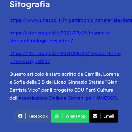
Sitografia
https://www.unesco.it/it/patrimonioimmateriale/deta
https://storienapoli.it/2021/09/15/marinara-
storia-etimologia-pescatori/
https://storienapoli.it/2020/09/27/la-vera-storia-
pizza-margherita/
Questo articolo è stato scritto da Camilla, Lorena
e Sofia della I B del Liceo Ginnasio Statale “Gian
Battista Vico” per il progetto EDU Farò Cultura
dell’
Associazione Italiana Giovani per l’UNESCO.
Facebook
WhatsApp
Email