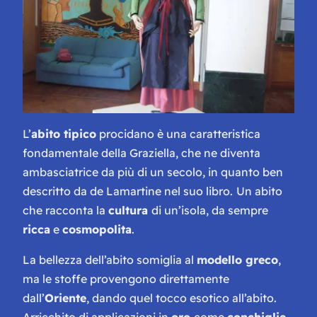
L’
abito tipico
procidano è una caratteristica
fondamentale della Graziella, che ne diventa
ambasciatrice da più di un secolo, in quanto ben
descritto da de Lamartine nel suo libro.
Un abito
che racconta la
cultura
di un’isola, da sempre
ricca
e
cosmopolita
.
La bellezza dell’abito somiglia al
modello greco
,
ma le stoffe provengono direttamente
dall’
Oriente
, dando quel tocco
esotico
all’abito.
Arricchito di applicazioni in
oro
come
conchiglie,