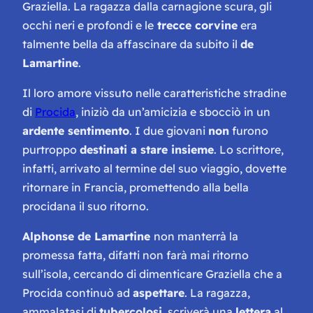
Graziella. La ragazza dalla carnagione scura, gli
occhi neri e profondi e le
trecce corvine
era
talmente bella da affascinare da subito il
de
Lamartine
.
Il loro amore vissuto nelle caratteristiche stradine
di
Procida
, iniziò da un’amicizia e sbocciò in un
ardente sentimento
. I due giovani
non
furono
purtroppo
destinati a stare insieme
. Lo scrittore,
infatti, arrivato al termine del suo viaggio, dovette
ritornare in Francia, promettendo alla bella
procidana il suo ritorno.
Alphonse de Lamartine
non manterrà la
promessa fatta, difatti non farà mai ritorno
sull’isola, cercando di dimenticare Graziella che a
Procida continuò ad
aspettare
. La ragazza,
ammalatasi di
tubercolosi
, scriverà una
lettera
al