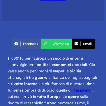
Facebook
WhatsApp
Email
Il 600′ fu per l’Europa un secolo di enormi
sconvolgimenti
politici
,
economici
e
sociali
. Ciò
valse anche per i regni di
Napoli
e
Sicilia
,
attanagliati tra
guerre
al fianco dei regni spagnoli
e
rivolte interne
. La più famosa di queste ultime
fu, senza ombra di dubbio, quella di
Masaniello
, il
cui eco arrivò in
tutta Europa
. Le
opere
sulla
rivolta di Masaniello furono numerosissime, il