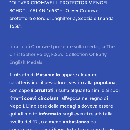
“
OLIVER CROMWELL PROTECTOR V ENGEL
SCHOTL YRLAN 1658
” – “Oliver Cromwell
protettore e lord di Inghilterra, Scozia e Irlanda
1658”.
ritratto di Cromwell presente sulla medaglia
The
Christopher Foley, F.S.A., Collection Of Early
English Medals
Il ritratto di
Masaniello
appare alquanto
caratteristico: il pescatore, vestito alla
popolana
,
con capelli
arruffati
, risulta alquanto simile ai suoi
ritratti
coevi circolanti
all’epoca nel regno di
Napoli. L’incisore della medaglia doveva essere
quindi molto
informato
sugli eventi relativi alla
rivolta del 47′, o almeno
abbastanza
da
conoscere, a grandi linee, le fattezze somatiche