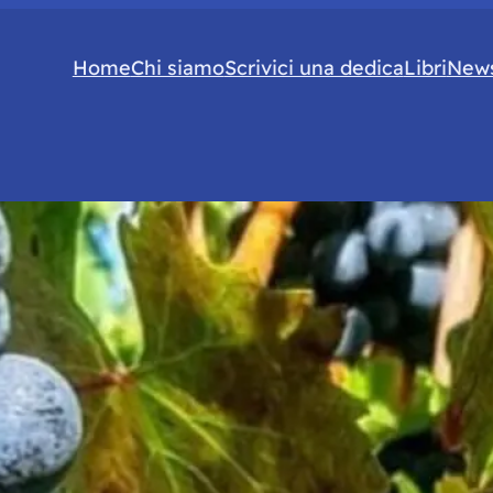
Home
Chi siamo
Scrivici una dedica
Libri
News