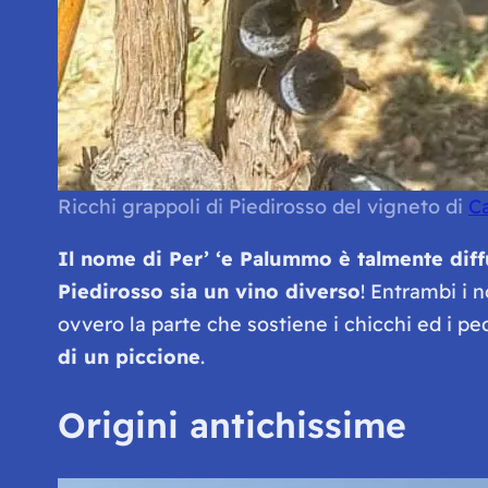
Ricchi grappoli di Piedirosso del vigneto di
Ca
Il nome di
Per’ ‘e Palummo
è talmente dif
Piedirosso sia un vino diverso
! Entrambi i 
ovvero la parte che sostiene i chicchi ed i pe
di un piccione
.
Origini antichissime