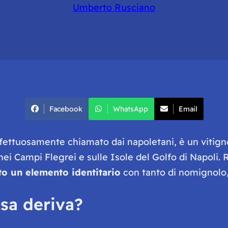
Umberto Rusciano
Facebook
WhatsApp
Email
ffettuosamente chiamato dai napoletani, è un vitig
 nei Campi Flegrei e sulle Isole del Golfo di Napol
to un elemento identitario
con tanto di nomignolo
osa deriva?