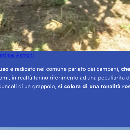
ntine Astroni
fuso
e radicato nel comune parlato dei campani,
che
nomi, in realtà fanno riferimento ad una peculiarità 
duncoli di un grappolo,
si colora di una tonalità ro