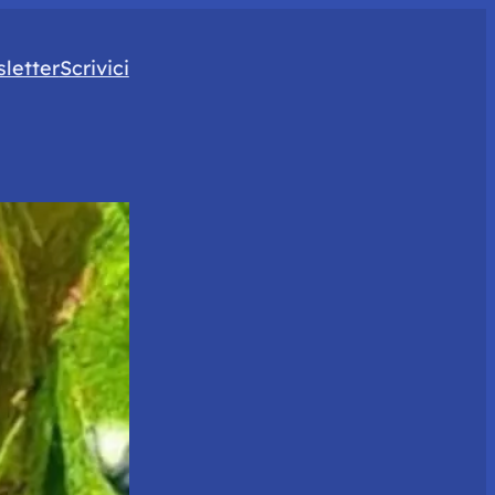
letter
Scrivici