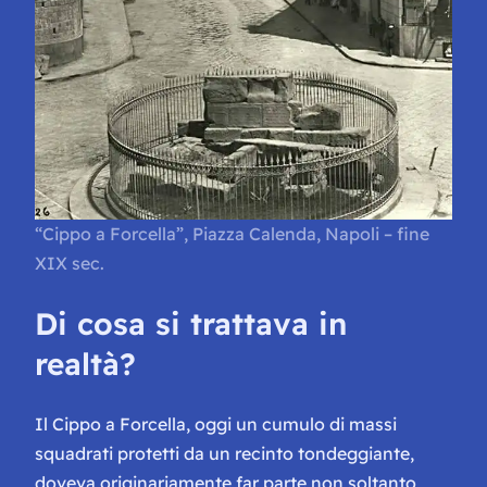
“Cippo a Forcella”, Piazza Calenda, Napoli – fine
XIX sec.
Di cosa si trattava in
realtà?
Il Cippo a Forcella, oggi un cumulo di massi
squadrati protetti da un recinto tondeggiante,
doveva originariamente far parte non soltanto