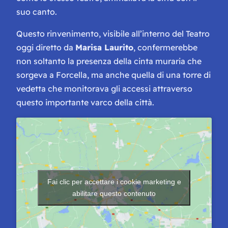
suo canto.
Questo rinvenimento, visibile all’interno del Teatro
oggi diretto da
Marisa Laurito
, confermerebbe
non soltanto la presenza della cinta muraria che
sorgeva a Forcella, ma anche quella di una torre di
vedetta che monitorava gli accessi attraverso
questo importante varco della città.
Fai clic per accettare i cookie marketing e
abilitare questo contenuto