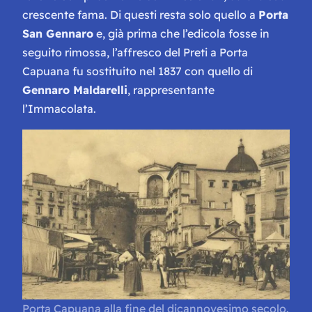
crescente fama. Di questi resta solo quello a
Porta
San Gennaro
e, già prima che l’edicola fosse in
seguito rimossa, l’affresco del Preti a Porta
Capuana fu sostituito nel 1837 con quello di
Gennaro Maldarelli
, rappresentante
l’Immacolata.
Porta Capuana alla fine del dicannovesimo secolo.