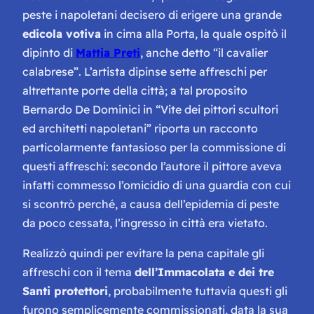
peste i napoletani decisero di erigere una grande
edicola votiva
in cima alla Porta, la quale ospitò il
dipinto di
Mattia Preti
, anche detto “il cavalier
calabrese”. L’artista dipinse sette affreschi per
altrettante porte della città; a tal proposito
Bernardo De Dominici in “
Vite dei pittori scultori
ed architetti napoletan
i” riporta un racconto
particolarmente fantasioso per la commissione di
questi affreschi: secondo l’autore il pittore aveva
infatti commesso l’omicidio di una guardia con cui
si scontrò perché, a causa dell’epidemia di peste
da poco cessata, l’ingresso in città era vietato.
Realizzò quindi per evitare la pena capitale gli
affreschi con il tema
dell’Immacolata e dei tre
Santi protettori
, probabilmente tuttavia questi gli
furono semplicemente commissionati, data la sua