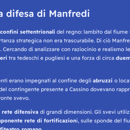
la difesa di Manfredi
confini settentrionali
del regno: lambito dal fiume 
ortanza strategica non era trascurabile. Di ciò Man
à. Cercando di analizzare con raziocinio e realismo le
eri
tra tedeschi e pugliesi e una forza di circa
duem
genti erano impegnati al confine degli
abruzzi
o loca
vi del contingente presente a Cassino dovevano rap
ronte svevo.
a
rete difensiva
di grandi dimensioni. Gli svevi utili
ponente rete di fortificazion
i, sulle sponde del f
fiteatro romano
.