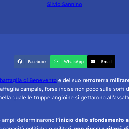
Silvio Sannino
Facebook
WhatsApp
Email
battaglia di Benevento
e del suo
retroterra militar
aglia campale, forse incise non poco sulle sorti del 
 nella quale le truppe angioine si gettarono all’assal
lto ampi: determinarono
l’inizio dello sfondamento 
 capacità politiche e militari,
non riuscì a rifarsi d