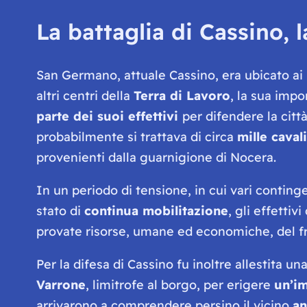
La battaglia di Cassino, 
San Germano, attuale Cassino, era ubicato ai
altri centri della
Terra di Lavoro
, la sua imp
parte dei suoi effettivi
per difendere la citt
probabilmente si trattava di circa
mille cavali
provenienti dalla guarnigione di Nocera.
In un periodo di tensione, in cui vari contin
stato di
continua mobilitazione
, gli effetti
provate risorse, umane ed economiche, del f
Per la difesa di Cassino fu inoltre allestita un
Varrone
, limitrofe al borgo, per erigere
un’im
arrivarono a comprendere persino il vicino
an