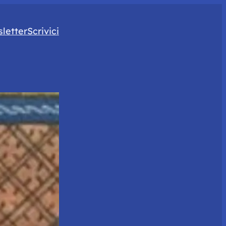
letter
Scrivici