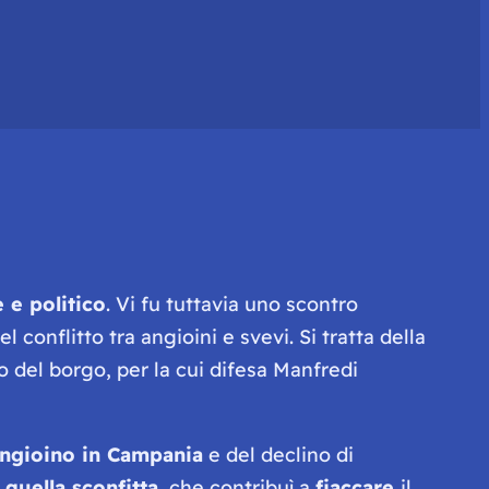
e e politico
. Vi fu tuttavia uno scontro
conflitto tra angioini e svevi. Si tratta della
to del borgo, per la cui difesa Manfredi
angioino in Campania
e del declino di
i quella sconfitta,
che contribuì a
fiaccare
il