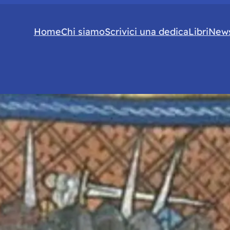
Home
Chi siamo
Scrivici una dedica
Libri
News