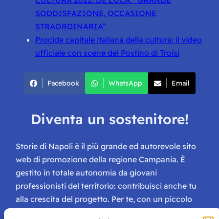
CULTURA 2022. DE LUCA: “GRANDE
SODDISFAZIONE, OCCASIONE
STRAORDINARIA”
Procida capitale italiana della cultura: il video
ufficiale con scene del Postino di Troisi
Facebook
WhatsApp
Email
Diventa un sostenitore!
Storie di Napoli è il più grande ed autorevole sito
web di promozione della regione Campania. È
gestito in totale autonomia da giovani
professionisti del territorio: contribuisci anche tu
alla crescita del progetto. Per te, con un piccolo
contributo, ci saranno numerosissimi vantaggi: