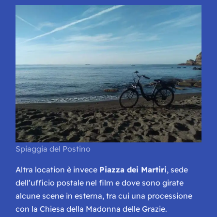
Spiaggia del Postino
Altra location è invece
Piazza dei Martiri
, sede
dell’ufficio postale nel film e dove sono girate
alcune scene in esterna, tra cui una processione
con la Chiesa della Madonna delle Grazie.