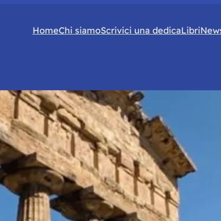
Home
Chi siamo
Scrivici una dedica
Libri
News