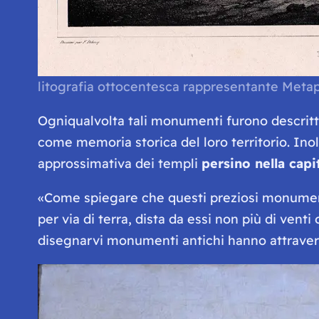
litografia ottocentesca rappresentante Meta
Ogniqualvolta tali monumenti furono descritti 
come memoria storica del loro territorio. Ino
approssimativa dei templi
persino nella capi
«Come spiegare che questi preziosi monumenti 
per via di terra, dista da essi non più di vent
disegnarvi monumenti antichi hanno attraversa