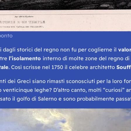
ponto
dagli storici del regno non fu per coglierne il
valor
ltre
l’isolamento
interno di molte zone del regno d
tale
. Così scrisse nel 1750 il celebre architetto
Souff
dei Greci siano rimasti sconosciuti per la loro form
i o venticinque leghe? D’altro canto, molti “curiosi” 
to il golfo di Salerno e sono probabilmente passati