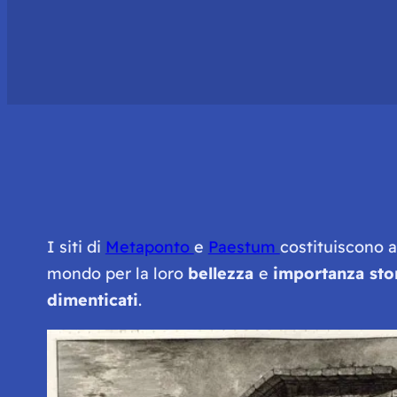
I siti di
Metaponto
e
Paestum
costituiscono a
mondo per la loro
bellezza
e
importanza sto
dimenticati
.