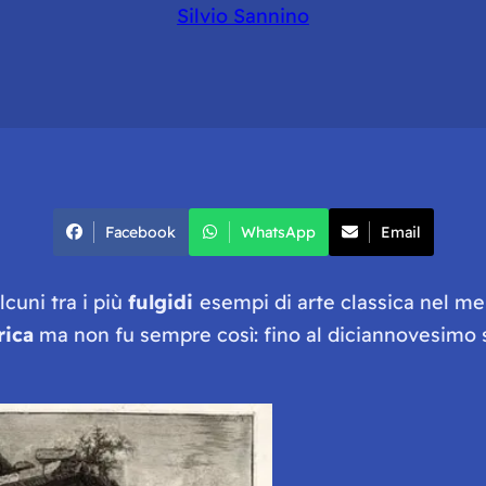
Silvio Sannino
Facebook
WhatsApp
Email
lcuni tra i più
fulgidi
esempi di arte classica nel mer
rica
ma non fu sempre così: fino al diciannovesimo 