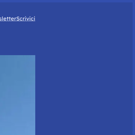
letter
Scrivici