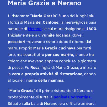
Maria Grazia a Nerano
Il ristorante “
Maria Grazia
” è uno dei luoghi più
storici di
Maria del Cantone,
la meravigliosa baia
naturale di
Nerano
, le cui mura risalgono al
1800.
Inizialmente era un’
umile locanda
, dove i
pescatori
trovavano ristoro dopo il ritorno dal
mare. Proprio
Maria Grazia cucinava
per tutti
loro, ma soprattutto
per suo marito,
stanco tra
coloro che avevano appena concluso la giornata
di pesca. Fu
Rosa
, figlia di Maria Grazia, a iniziare
la
vera e propria attività di ristorazione
, dando
al locale il
nome della mamma
.
“
Maria Grazia
” è il primo ristorante di Nerano e
probabilmente di tutta la
penisola Sorrentina
.
Situato sulla baia di Nerano, era difficile arrivarci