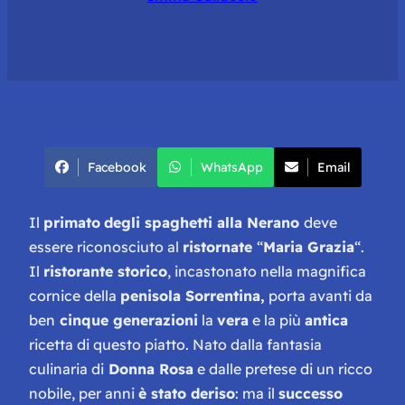
Facebook
WhatsApp
Email
Il
primato
degli spaghetti alla Nerano
deve
essere riconosciuto al
ristornate
“
Maria Grazia
“.
Il
ristorante storico
, incastonato nella magnifica
cornice della
penisola Sorrentina,
porta avanti da
ben
cinque generazioni
la
vera
e la più
antica
ricetta di questo piatto. Nato dalla fantasia
culinaria di
Donna Rosa
e dalle pretese di un ricco
nobile, per anni
è stato deriso
: ma il
successo