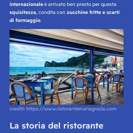
internazionale
è arrivato ben presto per questa
squisitezza
, condita con
zucchine fritte e scarti
di formaggio
.
crediti: https://www.ristorantemariagrazia.com
La storia del ristorante