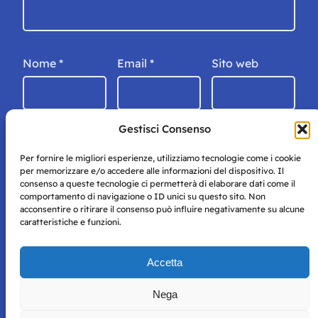
Nome
*
Email
*
Sito web
Gestisci Consenso
Per fornire le migliori esperienze, utilizziamo tecnologie come i cookie
per memorizzare e/o accedere alle informazioni del dispositivo. Il
consenso a queste tecnologie ci permetterà di elaborare dati come il
comportamento di navigazione o ID unici su questo sito. Non
acconsentire o ritirare il consenso può influire negativamente su alcune
caratteristiche e funzioni.
Storie di Napoli è una testata registrata presso il tribunale di
Accetta
Napoli con autorizzazione numero 38 del 25/9/2019.
Tutte le immagini e i contenuti su questo sito sono forniti
Nega
per mero scopo didattico e informativo.
Privacy
Tutti i diritti riservati, ogni tentativo di copia sarà
Policy