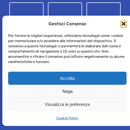
Gestisci Consenso
Per fornire le migliori esperienze, utilizziamo tecnologie come i cookie
per memorizzare e/o accedere alle informazioni del dispositivo. Il
consenso a queste tecnologie ci permetterà di elaborare dati come il
comportamento di navigazione o ID unici su questo sito. Non
acconsentire o ritirare il consenso può influire negativamente su alcune
caratteristiche e funzioni.
Storie di Napoli è una testata registrata presso il tribunale di
Accetta
Napoli con autorizzazione numero 38 del 25/9/2019.
Tutte le immagini e i contenuti su questo sito sono forniti
Nega
per mero scopo didattico e informativo.
Privacy
Tutti i diritti riservati, ogni tentativo di copia sarà
Policy
Visualizza le preferenze
perseguito secondo i termini di legge. Si nega l’utilizzo delle
informazioni in questo sito web per addestramento AI e
qualsiasi altro tipo di prodotto informatico.
Cookie Policy