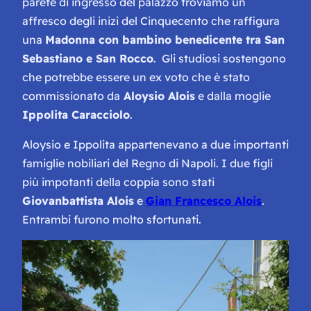
parete di ingresso del palazzo troviamo un
affresco degli inizi del Cinquecento che raffigura
una
Madonna con bambino benedicente tra San
Sebastiano e San Rocco
. Gli studiosi sostengono
che potrebbe essere un ex voto che è stato
commissionato da
Aloysio Alois
e dalla moglie
Ippolita Caracciolo
.
Aloysio e Ippolita appartenevano a due importanti
famiglie nobiliari del Regno di Napoli. I due figli
più impotanti della coppia sono stati
Giovanbattista Alois
e
Gian Francesco Alois
.
Entrambi furono molto sfortunati.