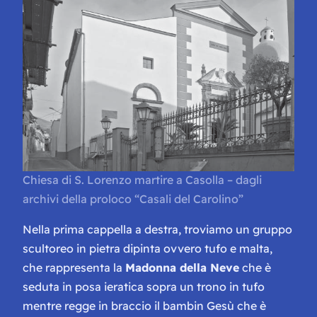
Chiesa di S. Lorenzo martire a Casolla – dagli
archivi della proloco “Casali del Carolino”
Nella prima cappella a destra, troviamo un gruppo
scultoreo in pietra dipinta ovvero tufo e malta,
che rappresenta la
Madonna della Neve
che è
seduta in posa ieratica sopra un trono in tufo
mentre regge in braccio il bambin Gesù che è