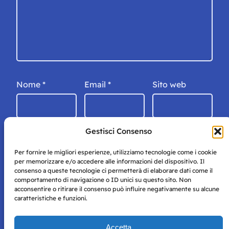
Nome
*
Email
*
Sito web
Gestisci Consenso
Per fornire le migliori esperienze, utilizziamo tecnologie come i cookie
per memorizzare e/o accedere alle informazioni del dispositivo. Il
consenso a queste tecnologie ci permetterà di elaborare dati come il
comportamento di navigazione o ID unici su questo sito. Non
acconsentire o ritirare il consenso può influire negativamente su alcune
caratteristiche e funzioni.
Storie di Napoli è una testata registrata presso il tribunale di
Accetta