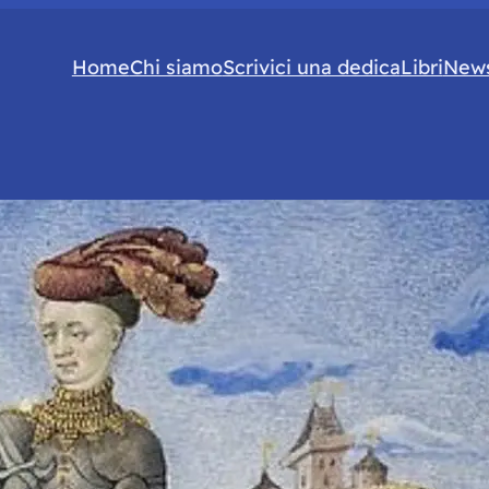
Home
Chi siamo
Scrivici una dedica
Libri
News