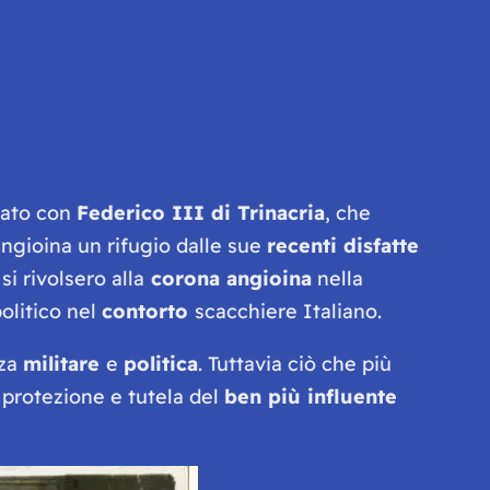
eato con
Federico III di Trinacria
, che
angioina un rifugio dalle sue
recenti disfatte
si rivolsero alla
corona angioina
nella
politico nel
contorto
scacchiere Italiano.
nza
militare
e
politica
. Tuttavia ciò che più
la protezione e tutela del
ben più influente