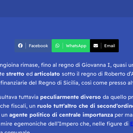
Facebook
WhatsApp
Email
angioina rimase, fino al regno di Giovanna I, quasi 
nte
stretto
ed
articolato
sotto il regno di Roberto d
 finanziarie del Regno di Sicilia, così come presso 
sultava tuttavia
peculiarmente
diverso
da quello pr
che fiscali, un
ruolo tutt’altro che di second’ordin
, un
agente politico di centrale importanza
per man
 mire egemoniche dell’Impero che, nelle figure di
E
lia comunale.