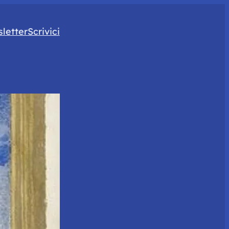
letter
Scrivici