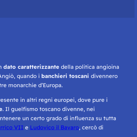
un
dato caratterizzante
della politica angioina
’Angiò, quando i
banchieri toscani
divennero
altre monarchie d’Europa.
esente in altri regni europei, dove pure i
e
. Il guelfismo toscano divenne, nei
tenere un certo grado di influenza su tutta
rrico VII
e
Ludovico il Bavaro
, cercò di