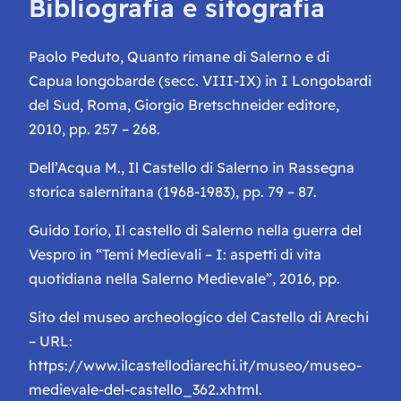
Bibliografia e sitografia
Paolo Peduto,
Quanto rimane di Salerno e di
Capua longobar
de (secc. VIII-IX) in
I Longobardi
del Sud
, Roma, Giorgio Bretschneider editore,
2010, pp. 257 – 268.
Dell’Acqua M.,
Il Castello di Salerno
in Rassegna
storica salernitana (1968-1983), pp. 79 – 87.
Guido Iorio,
Il castello di Salerno nella guerra del
Vespro
in “
Temi Medievali – I: aspetti di vita
quotidiana nella Salerno Medievale
”, 2016, pp.
Sito del museo archeologico del Castello di Arechi
– URL:
https://www.ilcastellodiarechi.it/museo/museo-
medievale-del-castello_362.xhtml.