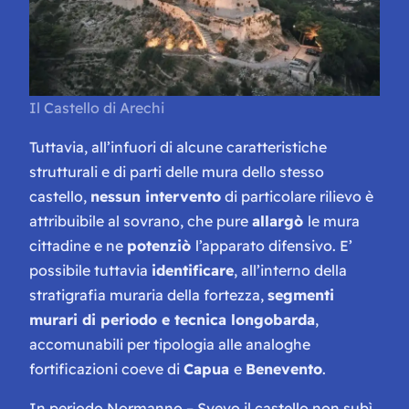
Il Castello di Arechi
Tuttavia, all’infuori di alcune caratteristiche
strutturali e di parti delle mura dello stesso
castello,
nessun intervento
di particolare rilievo è
attribuibile al sovrano, che pure
allargò
le mura
cittadine e ne
potenziò
l’apparato difensivo. E’
possibile tuttavia
identificare
, all’interno della
stratigrafia muraria della fortezza,
segmenti
murari di periodo e tecnica longobarda
,
accomunabili per tipologia alle analoghe
fortificazioni coeve di
Capua
e
Benevento
.
In periodo Normanno – Svevo il castello non subì,