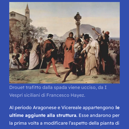
Drouet trafitto dalla spada viene ucciso, da
I
Vespri siciliani
di Francesco Hayez.
Al periodo Aragonese e Vicereale appartengono
le
ultime aggiunte alla struttura
. Esse andarono per
la prima volta a modificare l’aspetto della pianta di