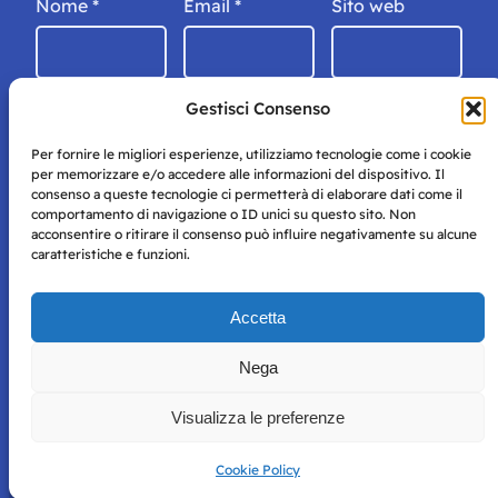
Nome
*
Email
*
Sito web
Gestisci Consenso
Per fornire le migliori esperienze, utilizziamo tecnologie come i cookie
per memorizzare e/o accedere alle informazioni del dispositivo. Il
consenso a queste tecnologie ci permetterà di elaborare dati come il
comportamento di navigazione o ID unici su questo sito. Non
acconsentire o ritirare il consenso può influire negativamente su alcune
caratteristiche e funzioni.
Storie di Napoli è una testata registrata presso il tribunale di
Accetta
Napoli con autorizzazione numero 38 del 25/9/2019.
Tutte le immagini e i contenuti su questo sito sono forniti
Nega
per mero scopo didattico e informativo.
Privacy
Tutti i diritti riservati, ogni tentativo di copia sarà
Policy
Visualizza le preferenze
perseguito secondo i termini di legge. Si nega l’utilizzo delle
informazioni in questo sito web per addestramento AI e
qualsiasi altro tipo di prodotto informatico.
Cookie Policy