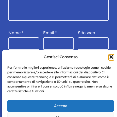
Nome
*
Email
*
Sito web
Gestisci Consenso
Per fornire le migliori esperienze, utilizziamo tecnologie come i cookie
per memorizzare e/o accedere alle informazioni del dispositivo. Il
consenso a queste tecnologie ci permetterà di elaborare dati come il
comportamento di navigazione o ID unici su questo sito. Non
acconsentire o ritirare il consenso può influire negativamente su alcune
caratteristiche e funzioni.
Storie di Napoli è una testata registrata presso il tribunale di
Accetta
Napoli con autorizzazione numero 38 del 25/9/2019.
Tutte le immagini e i contenuti su questo sito sono forniti