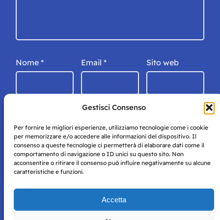
Nome
*
Email
*
Sito web
Gestisci Consenso
Per fornire le migliori esperienze, utilizziamo tecnologie come i cookie
per memorizzare e/o accedere alle informazioni del dispositivo. Il
consenso a queste tecnologie ci permetterà di elaborare dati come il
comportamento di navigazione o ID unici su questo sito. Non
acconsentire o ritirare il consenso può influire negativamente su alcune
caratteristiche e funzioni.
Storie di Napoli è una testata registrata presso il tribunale di
Accetta
Napoli con autorizzazione numero 38 del 25/9/2019.
Tutte le immagini e i contenuti su questo sito sono forniti