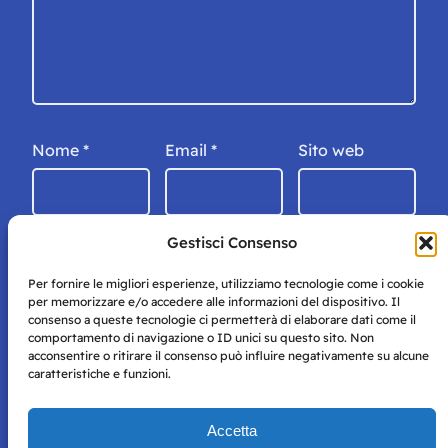
Nome
*
Email
*
Sito web
Gestisci Consenso
Per fornire le migliori esperienze, utilizziamo tecnologie come i cookie
per memorizzare e/o accedere alle informazioni del dispositivo. Il
consenso a queste tecnologie ci permetterà di elaborare dati come il
comportamento di navigazione o ID unici su questo sito. Non
acconsentire o ritirare il consenso può influire negativamente su alcune
caratteristiche e funzioni.
Storie di Napoli è una testata registrata presso il tribunale di
Accetta
Napoli con autorizzazione numero 38 del 25/9/2019.