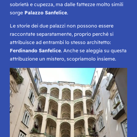
sobrietà e cupezza, ma dalle fattezze molto simili
sorge
Palazzo Sanfelice
.
Le storie dei due palazzi non possono essere
raccontate separatamente, proprio perché si
attribuisce ad entrambi lo stesso architetto:
Ferdinando Sanfelice
. Anche se aleggia su questa
attribuzione un mistero, scopriamolo insieme.