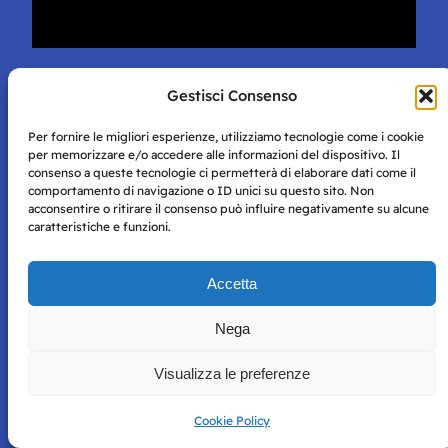
Colpito dall’intuizione del fratello Angelo,
Gestisci Consenso
Enzo decide di registrare il marchio e di
azzardare una sponsorizzazione, per far
Per fornire le migliori esperienze, utilizziamo tecnologie come i cookie
per memorizzare e/o accedere alle informazioni del dispositivo. Il
conoscere il nuovo brand: saranno tra gli
consenso a queste tecnologie ci permetterà di elaborare dati come il
sponsor del
Napoli Calcio
per il
2018
:
comportamento di navigazione o ID unici su questo sito. Non
acconsentire o ritirare il consenso può influire negativamente su alcune
“
Noi al San Paolo… ma ci pensa? Mi
caratteristiche e funzioni.
vengono ancora gli occhi lucidi, se solo
penso ai sacrifici, al lavoro, alla fatica e
Accetta
alle rinunce
”. Ma anche al
Teatro San
Carlo
si parla della pasticceria dei fratelli
Nega
Vitale: e così, la loro Polacca debutta
anche nella patria del bel canto
Visualizza le preferenze
napoletano, in una “
prima
” che in tanti
Cookie Policy
ancora ricordano.