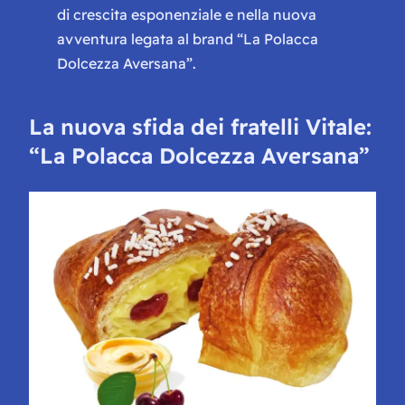
di crescita esponenziale e nella nuova
avventura legata al brand “La Polacca
Dolcezza Aversana”.
La nuova sfida dei fratelli Vitale:
“La Polacca Dolcezza Aversana”