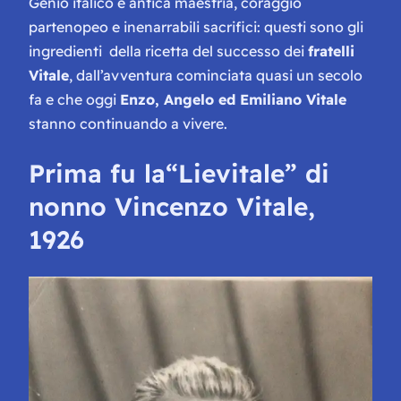
Genio italico e antica maestria, coraggio
partenopeo e inenarrabili sacrifici: questi sono gli
ingredienti della ricetta del successo dei
fratelli
Vitale
, dall’avventura cominciata quasi un secolo
fa e che oggi
Enzo, Angelo ed Emiliano Vitale
stanno continuando a vivere.
Prima fu la
“Lievitale”
di
nonno Vincenzo Vitale,
1926