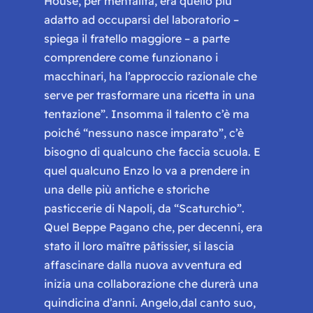
House, per mentalità, era quello più
adatto ad occuparsi del laboratorio
–
spiega il fratello maggiore –
a parte
comprendere come funzionano i
macchinari, ha l’approccio razionale che
serve per trasformare una ricetta in una
tentazione
”. Insomma il talento c’è ma
poiché “
nessuno nasce imparato”,
c’è
bisogno di qualcuno che faccia scuola. E
quel qualcuno Enzo lo va a prendere in
una delle più antiche e storiche
pasticcerie di Napoli, da “
Scaturchio”
.
Quel Beppe Pagano che, per decenni, era
stato il loro
maître pâtissier,
si lascia
affascinare dalla nuova avventura ed
inizia una collaborazione che durerà una
quindicina d’anni. Angelo,dal canto suo,