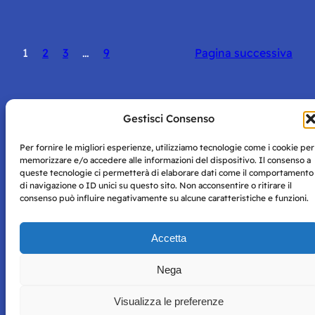
1
2
3
…
9
Pagina successiva
Gestisci Consenso
Storie di Napoli è una testata registrata presso il tribunale di
Per fornire le migliori esperienze, utilizziamo tecnologie come i cookie per
Napoli con autorizzazione numero 38 del 25/9/2019.
memorizzare e/o accedere alle informazioni del dispositivo. Il consenso a
Tutte le immagini e i contenuti su questo sito sono forniti
queste tecnologie ci permetterà di elaborare dati come il comportamento
di navigazione o ID unici su questo sito. Non acconsentire o ritirare il
per mero scopo didattico e informativo.
Privacy
consenso può influire negativamente su alcune caratteristiche e funzioni.
Tutti i diritti riservati, ogni tentativo di copia sarà
Policy
perseguito secondo i termini di legge. Si nega l’utilizzo delle
informazioni in questo sito web per addestramento AI e
Accetta
qualsiasi altro tipo di prodotto informatico.
Nega
Visualizza le preferenze