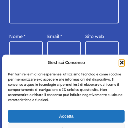
Nome
*
Email
*
Sito web
Gestisci Consenso
Per fornire le migliori esperienze, utilizziamo tecnologie come i cookie
per memorizzare e/o accedere alle informazioni del dispositivo. Il
consenso a queste tecnologie ci permetterà di elaborare dati come il
comportamento di navigazione o ID unici su questo sito. Non
acconsentire o ritirare il consenso può influire negativamente su alcune
caratteristiche e funzioni.
Storie di Napoli è una testata registrata presso il tribunale di
Accetta
Napoli con autorizzazione numero 38 del 25/9/2019.
Tutte le immagini e i contenuti su questo sito sono forniti