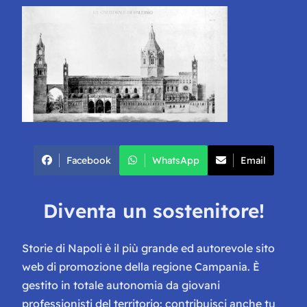
Facebook
WhatsApp
Email
Diventa un sostenitore!
Storie di Napoli è il più grande ed autorevole sito
web di promozione della regione Campania. È
gestito in totale autonomia da giovani
professionisti del territorio: contribuisci anche tu