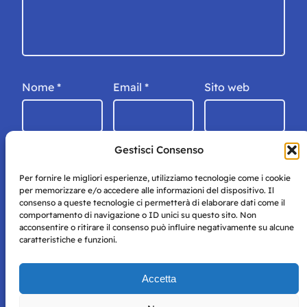
Nome
*
Email
*
Sito web
Gestisci Consenso
Per fornire le migliori esperienze, utilizziamo tecnologie come i cookie
per memorizzare e/o accedere alle informazioni del dispositivo. Il
consenso a queste tecnologie ci permetterà di elaborare dati come il
comportamento di navigazione o ID unici su questo sito. Non
acconsentire o ritirare il consenso può influire negativamente su alcune
caratteristiche e funzioni.
Storie di Napoli è una testata registrata presso il tribunale di
Accetta
Napoli con autorizzazione numero 38 del 25/9/2019.
Tutte le immagini e i contenuti su questo sito sono forniti