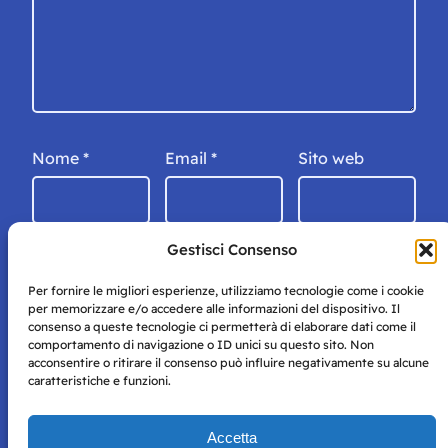
Nome
*
Email
*
Sito web
Gestisci Consenso
Per fornire le migliori esperienze, utilizziamo tecnologie come i cookie
per memorizzare e/o accedere alle informazioni del dispositivo. Il
consenso a queste tecnologie ci permetterà di elaborare dati come il
comportamento di navigazione o ID unici su questo sito. Non
acconsentire o ritirare il consenso può influire negativamente su alcune
caratteristiche e funzioni.
Storie di Napoli è una testata registrata presso il tribunale di
Accetta