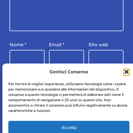
Nome
*
Email
*
Sito web
Gestisci Consenso
Per fornire le migliori esperienze, utilizziamo tecnologie come i cookie
per memorizzare e/o accedere alle informazioni del dispositivo. Il
consenso a queste tecnologie ci permetterà di elaborare dati come il
comportamento di navigazione o ID unici su questo sito. Non
acconsentire o ritirare il consenso può influire negativamente su alcune
caratteristiche e funzioni.
Storie di Napoli è una testata registrata presso il tribunale di
Accetta
Napoli con autorizzazione numero 38 del 25/9/2019.