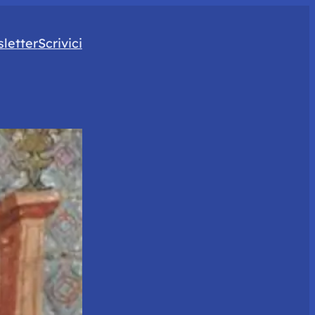
letter
Scrivici