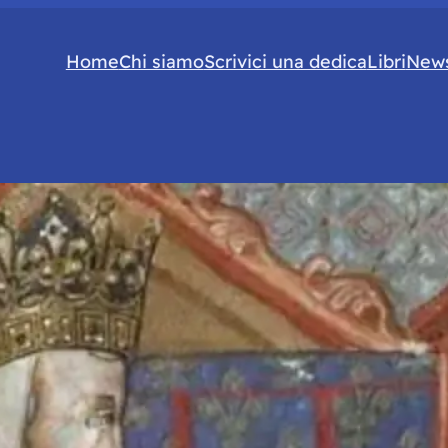
Home
Chi siamo
Scrivici una dedica
Libri
News