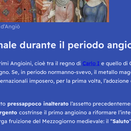
 d’Angiò
ale durante il periodo angi
mi Angioini, cioè tra il regno di
Carlo I
e quello di
gno. Se, in periodo normanno-svevo, il metallo mag
ternazionali imposero, per la prima volta, l’adozion
to
pressappoco inalterato
l’assetto precedenteme
argento
costrinse il primo angioino a riformare l’in
arga fruizione del Mezzogiorno medievale: il “
Saluto
“