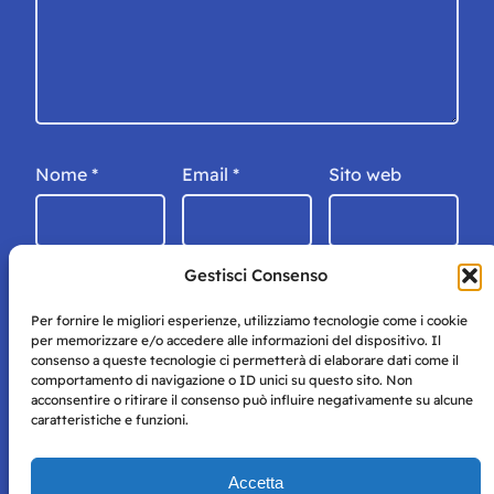
Nome
*
Email
*
Sito web
Gestisci Consenso
Per fornire le migliori esperienze, utilizziamo tecnologie come i cookie
per memorizzare e/o accedere alle informazioni del dispositivo. Il
consenso a queste tecnologie ci permetterà di elaborare dati come il
comportamento di navigazione o ID unici su questo sito. Non
acconsentire o ritirare il consenso può influire negativamente su alcune
caratteristiche e funzioni.
Storie di Napoli è una testata registrata presso il tribunale di
Accetta