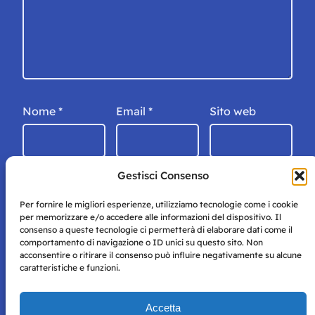
Nome
*
Email
*
Sito web
Gestisci Consenso
Per fornire le migliori esperienze, utilizziamo tecnologie come i cookie
per memorizzare e/o accedere alle informazioni del dispositivo. Il
consenso a queste tecnologie ci permetterà di elaborare dati come il
comportamento di navigazione o ID unici su questo sito. Non
acconsentire o ritirare il consenso può influire negativamente su alcune
caratteristiche e funzioni.
Storie di Napoli è una testata registrata presso il tribunale di
Accetta