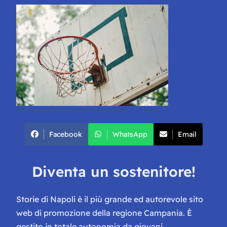
Facebook
WhatsApp
Email
Diventa un sostenitore!
Storie di Napoli è il più grande ed autorevole sito
web di promozione della regione Campania. È
gestito in totale autonomia da giovani