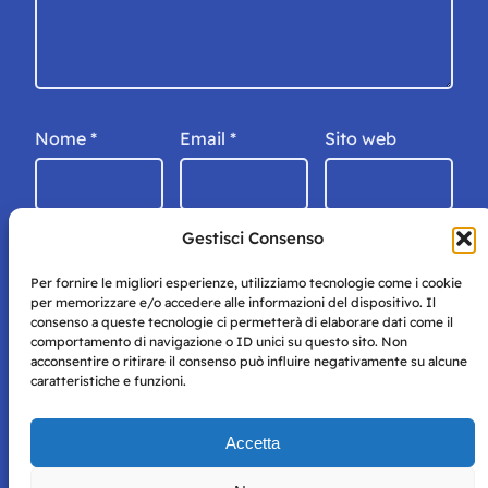
Nome
*
Email
*
Sito web
Gestisci Consenso
Per fornire le migliori esperienze, utilizziamo tecnologie come i cookie
per memorizzare e/o accedere alle informazioni del dispositivo. Il
consenso a queste tecnologie ci permetterà di elaborare dati come il
comportamento di navigazione o ID unici su questo sito. Non
acconsentire o ritirare il consenso può influire negativamente su alcune
caratteristiche e funzioni.
Storie di Napoli è una testata registrata presso il tribunale di
Accetta
Napoli con autorizzazione numero 38 del 25/9/2019.
Tutte le immagini e i contenuti su questo sito sono forniti