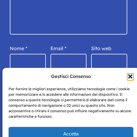
Nome
*
Email
*
Sito web
Gestisci Consenso
Per fornire le migliori esperienze, utilizziamo tecnologie come i cookie
per memorizzare e/o accedere alle informazioni del dispositivo. Il
consenso a queste tecnologie ci permetterà di elaborare dati come il
comportamento di navigazione o ID unici su questo sito. Non
acconsentire o ritirare il consenso può influire negativamente su alcune
caratteristiche e funzioni.
Storie di Napoli è una testata registrata presso il tribunale di
Accetta