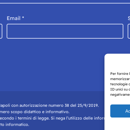
Email
*
Per fornire 
memorizzare
tecnologie 
ID unici su 
negativament
i Napoli con autorizzazione numero 38 del 25/9/2019.
Ac
r mero scopo didattico e informativo.
 secondo i termini di legge. Si nega l’utilizzo delle informazioni in q
to informatico.