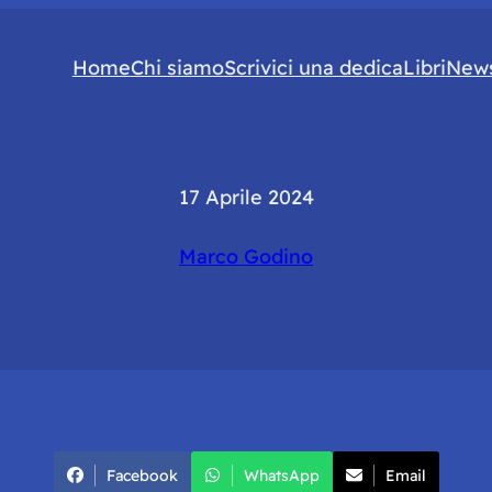
Home
Chi siamo
Scrivici una dedica
Libri
News
17 Aprile 2024
Marco Godino
Facebook
WhatsApp
Email