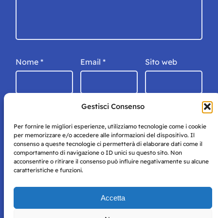
Nome
*
Email
*
Sito web
Gestisci Consenso
Per fornire le migliori esperienze, utilizziamo tecnologie come i cookie
per memorizzare e/o accedere alle informazioni del dispositivo. Il
consenso a queste tecnologie ci permetterà di elaborare dati come il
comportamento di navigazione o ID unici su questo sito. Non
acconsentire o ritirare il consenso può influire negativamente su alcune
caratteristiche e funzioni.
Storie di Napoli è una testata registrata presso il tribunale di
Accetta
Napoli con autorizzazione numero 38 del 25/9/2019.
Tutte le immagini e i contenuti su questo sito sono forniti